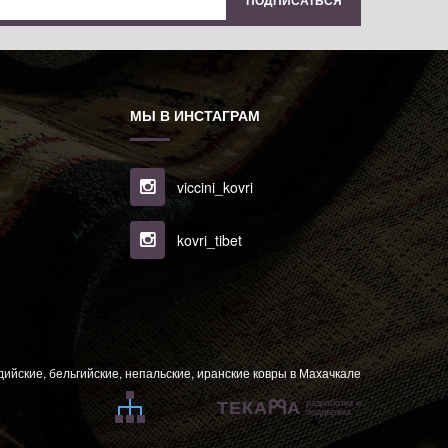
МЫ В ИНСТАГРАМ
viccini_kovri
kovri_tibet
ндийские, бельгийские, непальские, иранские ковры в Махачкале
ТЕКА
А
разработка и
поддержка