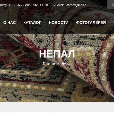
аккаунт
+7 (928) 061-11-10
viccini-carpet@mail.ru
О НАС
КАТАЛОГ
НОВОСТИ
ФОТОГАЛЕРЕЯ
НЕПАЛ
Главная
>
Непал