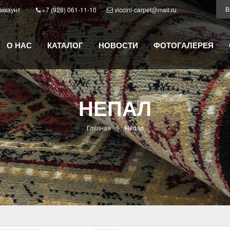
аккаунт
+7 (928) 061-11-10
viccini-carpet@mail.ru
О НАС
КАТАЛОГ
НОВОСТИ
ФОТОГАЛЕРЕЯ
НЕПАЛ
Главная
>
Непал