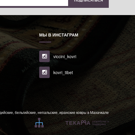
МЫ В ИНСТАГРАМ
viccini_kovri
kovri_tibet
ндийские, бельгийские, непальские, иранские ковры в Махачкале
ТЕКА
А
разработка и
поддержка